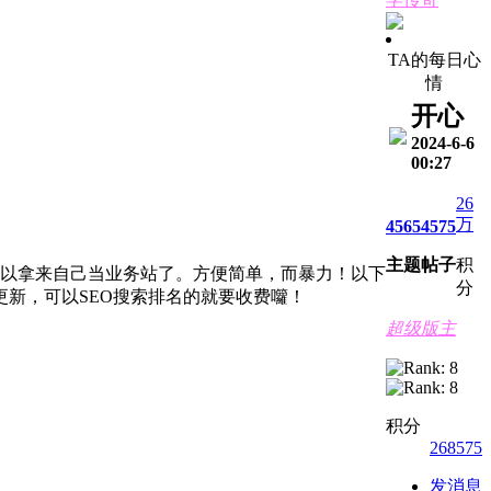
TA的每日心
情
开心
2024-6-6
00:27
26
万
4565
4575
主题
帖子
积
可以拿来自己当业务站了。方便简单，而暴力！以下
分
新，可以SEO搜索排名的就要收费囖！
超级版主
积分
268575
发消息