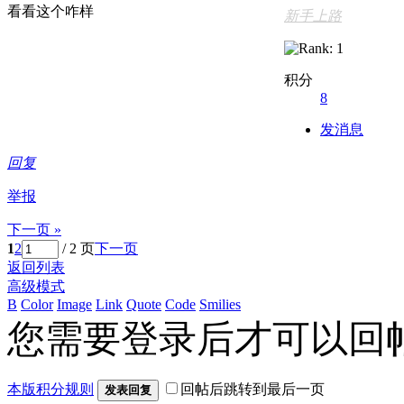
看看这个咋样
新手上路
积分
8
发消息
回复
举报
下一页 »
1
2
/ 2 页
下一页
返回列表
高级模式
B
Color
Image
Link
Quote
Code
Smilies
您需要登录后才可以回
本版积分规则
回帖后跳转到最后一页
发表回复