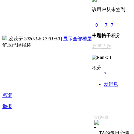
该用户从未签到
0
7
7
主题
帖子
积分
发表于 2020-1-8 17:31:50
|
显示全部楼层
解压已经损坏
新手上路
积分
7
发消息
回复
举报
wsjwds
TA的每日心情