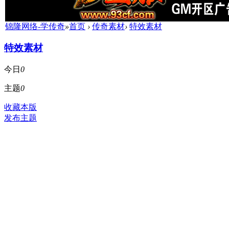
锦隆网络-学传奇
»
首页
›
传奇素材
›
特效素材
特效素材
今日
0
主题
0
收藏本版
发布主题