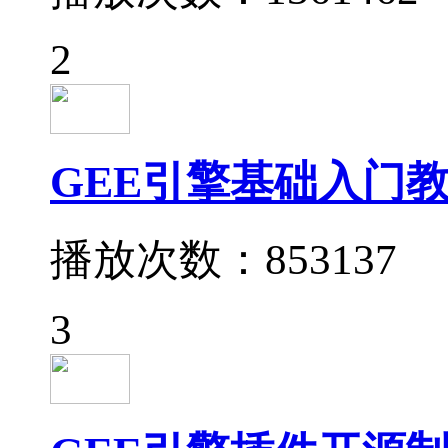
2
GEE引擎基础入门教
播放次数：853137
3