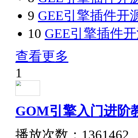
9
GEE引擎插件开
10
GEE引擎插件开
查看更多
1
GOM引擎入门进阶
播放次数：1361462