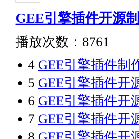
GEE引擎插件开源制
播放次数：8761
4
GEE引擎插件
5
GEE引擎插件开
6
GEE引擎插件开
7
GEE引擎插件开
8
GEE引擎插件开源