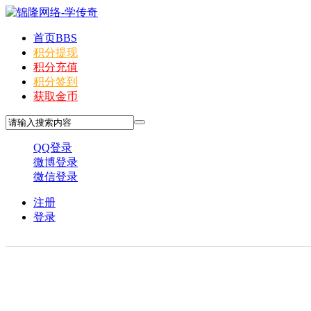
首页
BBS
积分提现
积分充值
积分签到
获取金币
QQ登录
微博登录
微信登录
注册
登录