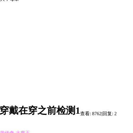
.穿戴在穿之前检测1
查看:
8762
|
回复:
2
学传奇-大魔王