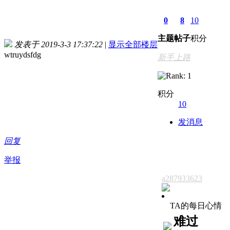
0
8
10
主题
帖子
积分
发表于 2019-3-3 17:37:22
|
显示全部楼层
wtruydsfdg
新手上路
积分
10
发消息
回复
举报
a287933623
TA的每日心情
难过