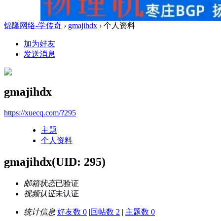
锦隆网络-学传奇
›
gmajihdx
›
个人资料
加为好友
发送消息
gmajihdx
https://xuecq.com/?295
主题
个人资料
gmajihdx
(UID: 295)
邮箱状态
已验证
视频认证
未认证
统计信息
好友数 0
|
回帖数 2
|
主题数 0