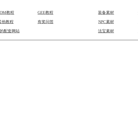
GOM教程
GEE教程
装备素材
其他教程
有奖问答
NPC素材
的配套网站
法宝素材